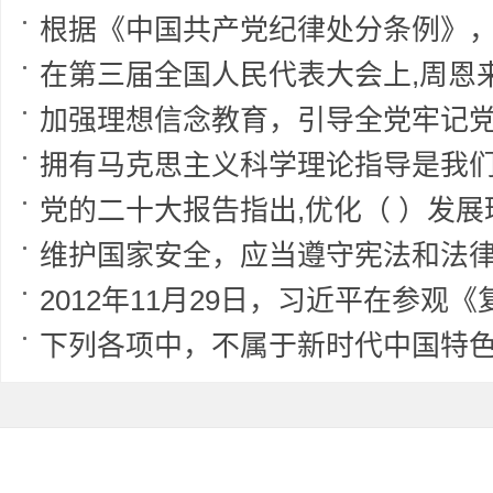
根据《中国共产党纪律处分条例》，党员有下列情形之一的，应当从重或者加重处分:（ ）他人违纪;（ ）违纪所得;违纪受处分后又因（ ）应当受到党纪处分;违
在第三届全国人民代表大会上,周恩来正式提出,要把我
加强理想信念教育，引导全党牢记党的宗旨，解决好正确政绩观这个总开关问题，自觉做共产主义远
拥有马克思主义科学理论指导是我们党鲜明
党的二十大报告指出,优化（ ）发展环境,依法保护民营企业
维护国家安全，应当遵守宪法和法律，坚持（ ）原则，遵
2012年11月29日，习近平在参观《复兴之路》展览时指出，（ ）就是中华民族近代以来最伟大的梦想。这个梦想，凝
下列各项中，不属于新时代中国特色社会