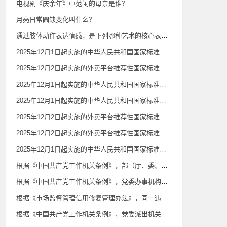
电视剧《庆余年》中范闲的母亲是谁？
月亮日常圆缺变化叫什么？
通过肢体动作表达情感，是下列哪种艺术的核心表现特征？
2025年12月1日起实施的中华人民共和国国家标准《公共场所卫生检验方法第6部分：卫生监测技术规范》规定，影剧院、音乐厅、录像厅（室）等室内空气质量监测在当日（ ）各监测1次；常规卫生监督监测频次可根据相关规定开展。
2025年12月2日起实施的外卖平台推荐性国家标准《外卖平台服务管理基本要求》规定，外卖平台可以利用数据、算法、技术、流量以及平台规则等优势对自营或代运营业务实施自我优待。（ ）
2025年12月1日起实施的中华人民共和国国家标准《公共场所卫生检验方法第6部分：卫生监测技术规范》规定，人工游泳场所在场所营业的客流高峰期游泳池水监测，（ ）至少监测1次。常规卫生监督监测频次可根据相关规定开展。
2025年12月1日起实施的中华人民共和国国家标准《医用防护口罩》规定，一次性使用医用防护口罩（ ）设置呼气阀。
2025年12月2日起实施的外卖平台推荐性国家标准《外卖平台服务管理基本要求》规定，外卖平台应在商品搜索、展示、交易等页面（ ）标注配送属性信息，如商户自配送、平台配送、第三方配送等。
2025年12月2日起实施的外卖平台推荐性国家标准《外卖平台服务管理基本要求》规定，除法律法规明确规定的情形外，外卖平台不应利用算法等技术手段隐藏真实差评，不应将好评前置、差评后置，或不显著区分不同商品或服务的评价等。（ ）
2025年12月1日起实施的中华人民共和国国家标准《公共场所卫生检验方法第6部分：卫生监测技术规范》规定，宾馆、旅店、招待所等住宿场所室内空气质量监测应在当日（ ）。
根据《中国共产党工作机关条例》，部（厅、委、室）务会会议由党的工作机关主要负责同志召集并主持，领导班子成员参加。主要负责同志因故无法召集或者出现空缺时，（ ）委托其他负责同志或者由党委指定的负责同志召集会议。
根据《中国共产党工作机关条例》，党委办事机构是协助党委办理某一方面重要事务的机构，一般是指党委为加强（ ）重要工作的领导和组织协调而设立的（决策）议事协调机构的常设办事机构，承担（决策）议事协调机构的日常工作，可以根据有关规定履行特定管理职责。
根据《市场监督管理信用修复管理办法》，同一违法失信信息涉及多种行政处罚的，其公示期以所涉期限中（ ）的为准。
根据《中国共产党工作机关条例》，党委派出机关是党委为加强对特定领域、行业、系统领导而派出的机关，根据有关规定代表党委领导该领域、行业、系统的工作。（ ）