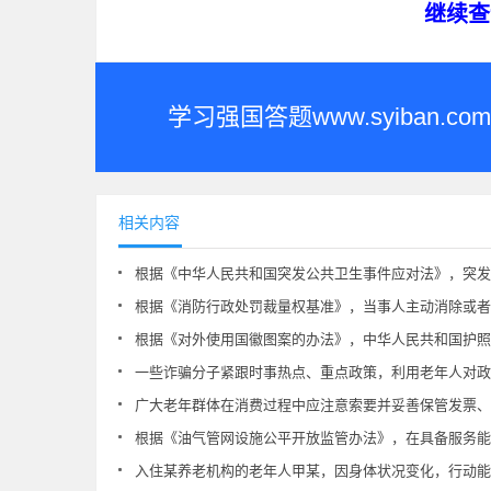
继续查
学习强国答题www.syiban
相关内容
根据《中华人民共和国突发公共卫生事件应对法》，突发公共卫生
根据《消防行政处罚裁量权基准》，当事人主动消除或者
根据《对外使用国徽图案的办法》，中华人民共和国护照和其
一些诈骗分子紧跟时事热点、重点政策，利用老年人对政策理解的偏差，伪造政策文件，组建虚假群组，
广大老年群体在消费过程中应注意索要并妥善保管发票、收据、合同、宣传材料等凭证。当自身合法权益受到侵害时，可首
根据《油气管网设施公平开放监管办法》，在具备服务能力的情况下
入住某养老机构的老年人甲某，因身体状况变化，行动能力有所下降。该养老机构在未经甲某或其代理人同意的