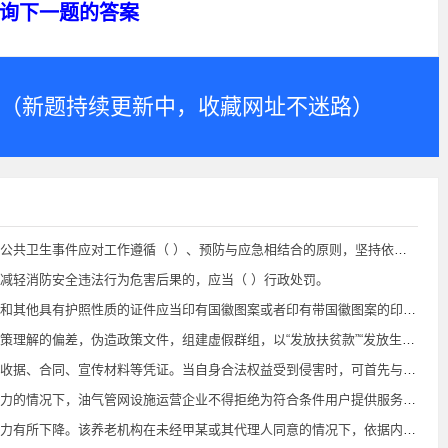
询下一题的答案
.com（新题持续更新中，收藏网址不迷路）
事件应对工作遵循（ ）、预防与应急相结合的原则，坚持依法应对、科学应对。
减轻消防安全违法行为危害后果的，应当（ ）行政处罚。
他具有护照性质的证件应当印有国徽图案或者印有带国徽图案的印章。（ ）
以“发放扶贫款”“发放生活补助”等为幌子，专门针对农村老年群体实施诈骗。警方特别提醒，正规国家补贴（ ）预先转账。
先与经营者协商解决。若协商不成，可通过全国消协智慧315平台向消协组织投诉，或拨打（ ）热线向市场监管部门投诉举报，依法维护自身合法权益。
，油气管网设施运营企业不得拒绝为符合条件用户提供服务或者提出不合理要求。（ ）
情况下，依据内部评估，单方面提升甲某照料护理等级，并相应提高了护理费用。该养老机构的行为（ ）《养老机构管理办法》相关规定。