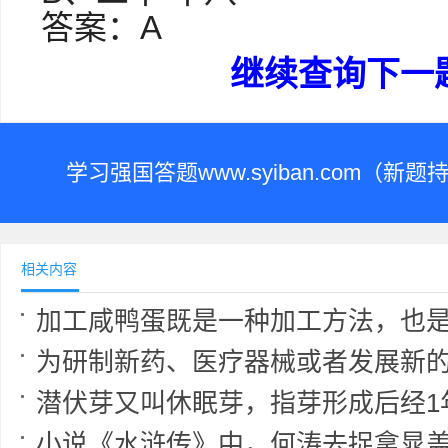
答案：A
继续查询下一
学习强国答题www.syiban.com（
相关内容
加工咸鸭蛋既是一种加工方法，也是一种保存措施，咸鸭蛋至今仍是餐桌上受人喜爱的
为研制新药、医疗器械或者发展新的预防和治疗方法，需要进行临床试验的，应当依法经相关主管部门批准并经伦理委员会审查同意，向受
潜伏芽又叫休眠芽，指芽形成后经1年或多年才萌发，或始终处于休眠状态或渐渐死去的
小说《水浒传》中，何涛去捉拿晁盖等人