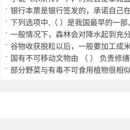
银行本票是银行签发的，承诺自己在见票时无条件支付确定金额给收
下列选项中,（ ）是我国最早的一部人畜通用的药学专
一般情况下，森林会对降水起到充分的蓄积和重新分配作用，
谷物收获脱粒以后，一般要加工成米或面才能食用。春秋战国末期，我
国有不可移动文物由 （ ） 负责修缮、保养；非国有不可移动文物由 （ 
部分野菜与有毒不可食用植物很相似，只从外观上难以辨别，容易误采误食