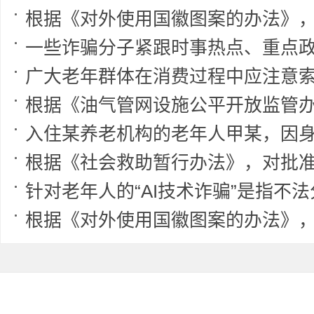
根据《对外使用国徽图案的办法》，中华人民共和国护照和其他具有护照性质的
一些诈骗分子紧跟时事热点、重点政策，利用老年人对政策理解的偏差，伪造政策文件，组建虚假群组，以“发放扶贫款”“发放生活补
广大老年群体在消费过程中应注意索要并妥善保管发票、收据、合同、宣传材料等凭证。当自身合法权益受到侵害时，可首先与经营者协商解决。若协商不成，可通
根据《油气管网设施公平开放监管办法》，在具备服务能力的情况下，油气管网设施运营企
入住某养老机构的老年人甲某，因身体状况变化，行动能力有所下降。该养老机构在未经甲某或其代理人同意的情况下，依据内部评估，单方面提升
根据《社会救助暂行办法》，对批准获得最低生活保障的家庭，县级人民政府民政部门按照共同生活的家庭成
针对老年人的“AI技术诈骗”是指不法分子利用老年人对语音合成和面部识别技术不熟悉，通过AI换脸换声技术，假装其亲人或朋友，以学
根据《对外使用国徽图案的办法》，国家体育、技能竞赛代表团、队参加国际体育比赛、技